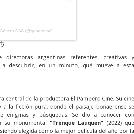
r Género DAC (@generodac)
⏱️
irectoras argentinas referentes, creativas 
 a descubrir, en un minuto, qué mueve a est
ra central de la productora El Pampero Cine. Su cin
y a la ficción pura, donde el paisaje bonaerense s
de enigmas y búsquedas. Se dio a conocer co
on su monumental
“Trenque Lauquen”
(2022) qu
, siendo elegida como la mejor película del año por l