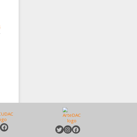
a
s
r
d
e
n