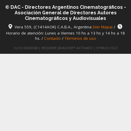
© DAC - Directores Argentinos Cinematográficos -
Asociación General de Directores Autores
Cinematográficos y Audiovisuales
Vera 559, (C1414AOK) C.A.B.A., Argentina
(Ver Mapa)
/
Horario de atención: Lunes a Viernes 10 hs a 13 hs y 14 hs a 18
hs. /
Contacto
/
Términos de uso
V2.0.0.20230328 | REQUIERE JAVASCRIPT ACTIVADO | HTML5+CSS3