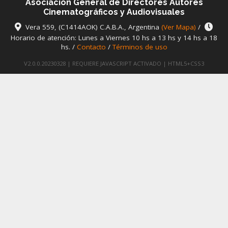
Asociación General de Directores Autores
Cinematográficos y Audiovisuales
Vera 559, (C1414AOK) C.A.B.A., Argentina
(Ver Mapa)
/
Horario de atención: Lunes a Viernes 10 hs a 13 hs y 14 hs a 18
hs. /
Contacto
/
Términos de uso
V2.0.0.20230328 | REQUIERE JAVASCRIPT ACTIVADO | HTML5+CSS3